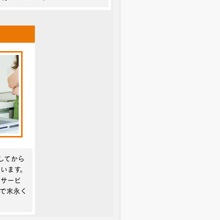
してから
います。
ーサービ
で末永く