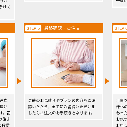
りご
一緒
掛けく
最終確認・ご注文
STEP 5
STEP 
遠慮
最終のお見積りやプランの内容をご確
工事
頂け
認いただき、全てにご納得いただけま
様へ
す。初
したらご注文のお手続きとなります。
わっ
の住ま
お気
の段階
お申