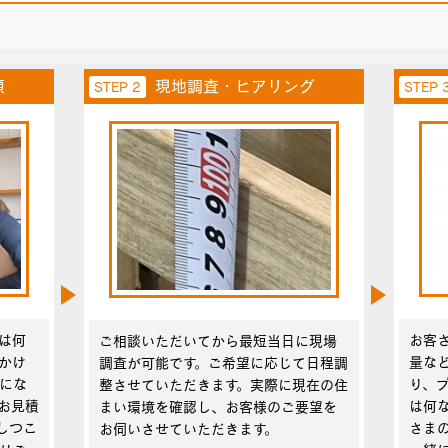
頼
現地調査・ヒアリング
STEP 2
STEP 
は何
お客
ご相談いただいてから最短当日に現場
かけ
量な
調査が可能です。ご希望に応じて日程調
にな
り、
整させていただきます。実際に現在の住
お見積
は何
まい環境を確認し、お客様のご要望を
しつこ
さま
お伺いさせていただきます。